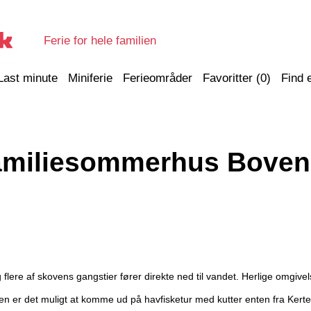
Ferie for hele familien
Last minute
Miniferie
Ferieområder
Favoritter (
0
)
Find 
amiliesommerhus Boven
ere af skovens gangstier fører direkte ned til vandet. Herlige omgivelse
den er det muligt at komme ud på havfisketur med kutter enten fra Kert