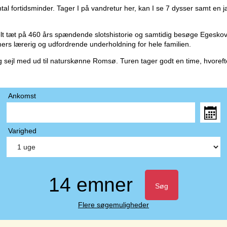
tal fortidsminder. Tager I på vandretur her, kan I se 7 dysser samt en
helt tæt på 460 års spændende slotshistorie og samtidig besøge Eges
mers lærerig og udfordrende underholdning for hele familien.
ejl med ud til naturskønne Romsø. Turen tager godt en time, hvorefter 
Ankomst
Varighed
14 emner
Søg
Flere søgemuligheder