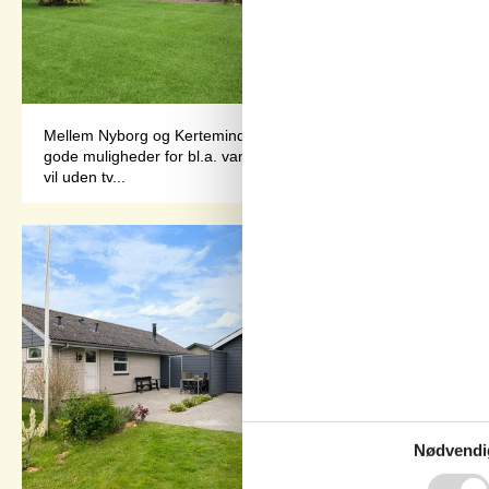
Mellem Nyborg og Kerteminde ligger dette rummelige og hyggeli
gode muligheder for bl.a. vandre- og cykelture, badning og fi
vil uden tv...
Nødvendi