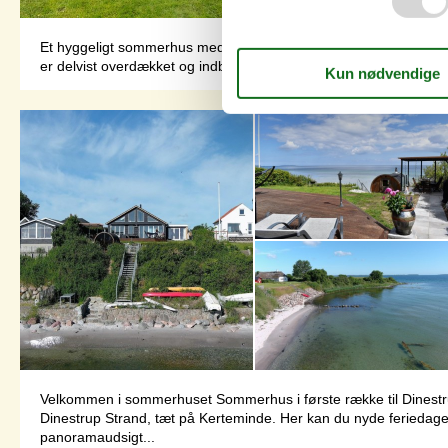
Et hyggeligt sommerhus med et dejligt terrasseområde - beliggen
er delvist overdækket og indbyder til hyggelige timer på alle tid
Velkommen i sommerhuset Sommerhus i første række til Dinestrup
Dinestrup Strand, tæt på Kerteminde. Her kan du nyde feriedage
panoramaudsigt...