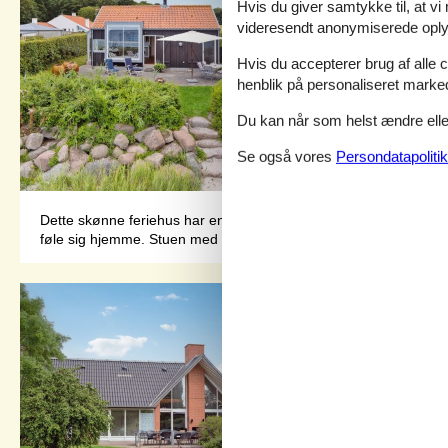
Hvis du giver samtykke til, at vi
videresendt anonymiserede oplys
Hvis du accepterer brug af alle c
henblik på personaliseret marke
Du kan når som helst ændre eller
Se også vores
Persondatapolitik
Dette skønne feriehus har en fantastisk beliggenhed ved vandet og
føle sig hjemme. Stuen med store vinduespartier giver jer en fa