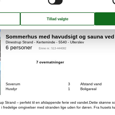
de på en stor grund. Huset er moderniseret i 2025 og er lyst og indbyd
spunkter. I forbindelse med terrassearealet ligger også husets anneks, hv
Sommerhus med havudsigt og sauna ved 
Dinestrup Strand - Kerteminde - 5540 - Ullerslev
6 personer
Emne nr.:
513-444082
7 overnatninger
Soverum
3
Afstand vand
Husdyr
1
Boligareal
 Strand – perfekt til en afslappende ferie ved vandet.Dette skønne so
 i fredelige omgivelser med stranden lige uden for døren. Fra husets