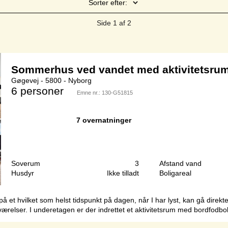
Sorter efter:
Side 1 af 2
Sommerhus ved vandet med aktivitetsrum
Gøgevej - 5800 - Nyborg
6 personer
Emne nr.:
130-G51815
7 overnatninger
Soverum
3
Afstand vand
Husdyr
Ikke tilladt
Boligareal
t hvilket som helst tidspunkt på dagen, når I har lyst, kan gå direkte
relser. I underetagen er der indrettet et aktivitetsrum med bordfodbold