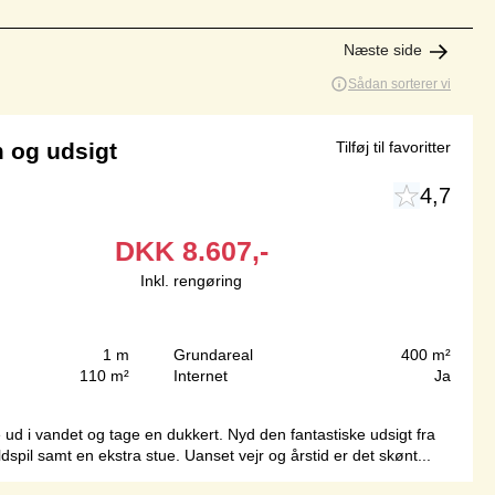
Næste side
Sådan sorterer vi
 og udsigt
Tilføj til favoritter
4,7
DKK
8.607,-
Inkl. rengøring
1 m
Grundareal
400 m²
110 m²
Internet
Ja
 ud i vandet og tage en dukkert. Nyd den fantastiske udsigt fra
spil samt en ekstra stue. Uanset vejr og årstid er det skønt...