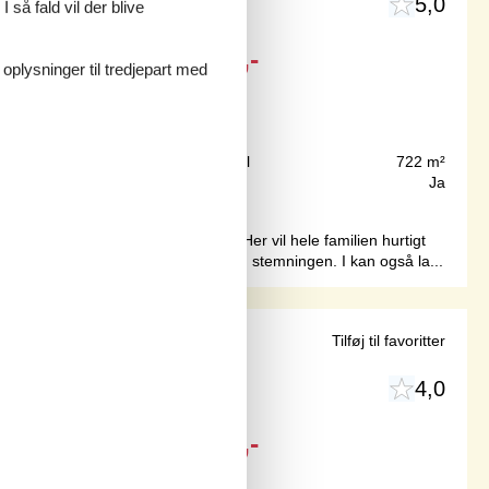
5,0
 så fald vil der blive
Fra
DKK
6.366,-
 oplysninger til tredjepart med
Inkl. rengøring
25 m
Grundareal
722 m²
79 m²
Internet
Ja
tte lyse og indbydende sommerhus. Her vil hele familien hurtigt
vindueskarmen med en god bog og nyd stemningen. I kan også la...
nd
Tilføj til favoritter
4,0
Fra
DKK
7.525,-
Inkl. rengøring