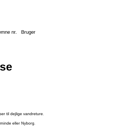
emne nr.
Bruger
se
r til dejlige vandreture.
eminde eller Nyborg.