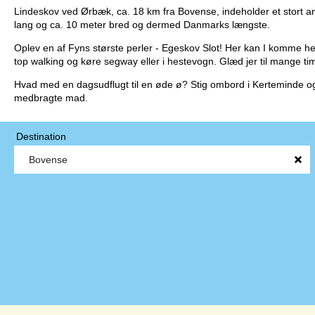
Lindeskov ved Ørbæk, ca. 18 km fra Bovense, indeholder et stort an
lang og ca. 10 meter bred og dermed Danmarks længste.
Oplev en af Fyns største perler - Egeskov Slot! Her kan I komme 
top walking og køre segway eller i hestevogn. Glæd jer til mange ti
Hvad med en dagsudflugt til en øde ø? Stig ombord i Kerteminde og s
medbragte mad.
Destination