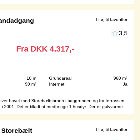
randadgang
Tilføj til favoritter
3,5
Fra
DKK
4.317,-
10 m
Grundareal
960 m²
90 m²
Internet
Ja
t over havet med Storebæltsbroen i baggrunden og fra terrassen
i 2001. Det er tilladt at medbringe 1 husdyr. Der er gulvvarme...
 Storebælt
Tilføj til favoritter