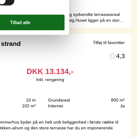
ende indrettet. Det store, lukkede og sydvendte terrasseareal
or de to af sovepladserne befinder sig.Huset ligger på en stor...
strand
Tilføj til favoritter
4,3
DKK
13.134,-
Inkl. rengøring
10 m
Grundareal
800 m²
102 m²
Internet
Ja
mmerhus byder på en helt unik beliggenhed i første række til
 køkken-alrum og den store terrasse har du en imponerende