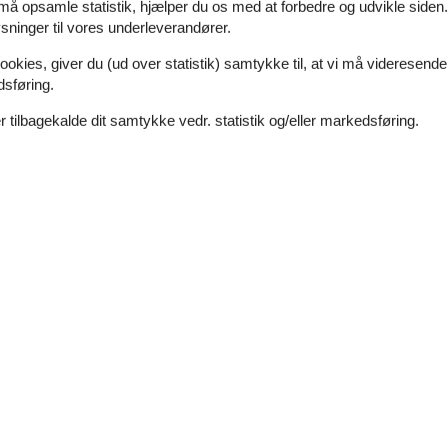
6 personer
 må opsamle statistik, hjælper du os med at forbedre og udvikle siden. I
Emne nr.:
130-G52056
ninger til vores underleverandører.
ookies, giver du (ud over statistik) samtykke til, at vi må videresende
7 overnatninger
dsføring.
 tilbagekalde dit samtykke vedr. statistik og/eller markedsføring.
Soverum
3
Afstand vand
Husdyr
Ikke tilladt
Boligareal
 udsigt til Storebæltsbroen. Glæd jer til en afslappet familieferie i de
ntastisk udsigt til haven og havet. Fyr op i brændeovnen og sæt jer i 
Hyggeligt feriehus med pool og naturgru
Nordenhusevej - 5800 - Nyborg
11 personer
Emne nr.:
130-G51807
7 overnatninger