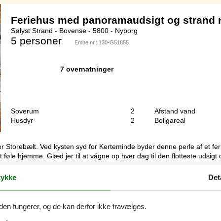
Feriehus med panoramaudsigt og strand
Sølyst Strand - Bovense - 5800 - Nyborg
5 personer
Emne nr.:
130-G51855
7 overnatninger
Soverum
2
Afstand vand
Husdyr
2
Boligareal
r Storebælt. Ved kysten syd for Kerteminde byder denne perle af et fe
 føle hjemme. Glæd jer til at vågne op hver dag til den flotteste udsigt 
ykke
Det
Feriehus ved stranden med flot udsigt
den fungerer, og de kan derfor ikke fravælges.
Kabinettet - Bovense - 5800 - Nyborg