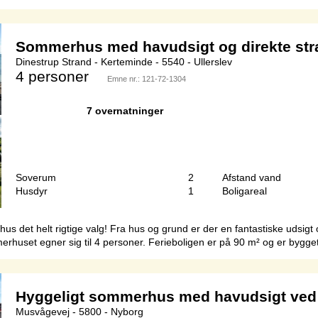
Sommerhus med havudsigt og direkte st
Dinestrup Strand - Kerteminde - 5540 - Ullerslev
4 personer
Emne nr.:
121-72-1304
7 overnatninger
Soverum
2
Afstand vand
Husdyr
1
Boligareal
us det helt rigtige valg! Fra hus og grund er der en fantastiske udsig
rhuset egner sig til 4 personer. Ferieboligen er på 90 m² og er bygget 
Hyggeligt sommerhus med havudsigt ved
Musvågevej - 5800 - Nyborg