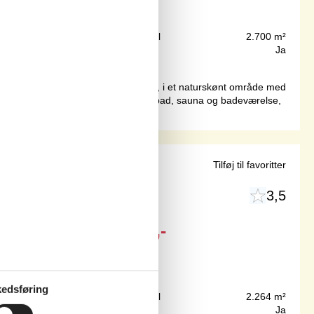
225 m
Grundareal
2.700 m²
265 m²
Internet
Ja
rgrund med græsplæne, nær stranden, i et naturskønt område med
eholder swimmingpoolen, 2 pers. spabad, sauna og badeværelse,
vudsigt
Tilføj til favoritter
3,5
Fra
DKK
2.940,-
edsføring
250 m
Grundareal
2.264 m²
55 m²
Internet
Ja