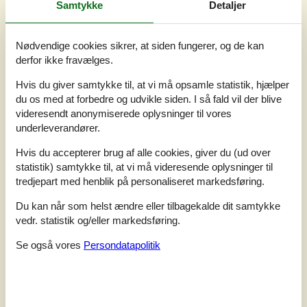
Samtykke
Detaljer
Nødvendige cookies sikrer, at siden fungerer, og de kan
derfor ikke fravælges.
Hvis du giver samtykke til, at vi må opsamle statistik, hjælper
du os med at forbedre og udvikle siden. I så fald vil der blive
videresendt anonymiserede oplysninger til vores
underleverandører.
Hvis du accepterer brug af alle cookies, giver du (ud over
7 overnatninger
statistik) samtykke til, at vi må videresende oplysninger til
Fra
DKK
3.379,-
tredjepart med henblik på personaliseret markedsføring.
Du kan når som helst ændre eller tilbagekalde dit samtykke
Soverum
3
vedr. statistik og/eller markedsføring.
Husdyr
Ikke tilladt
Afstand vand
200 m
Se også vores
Persondatapolitik
Boligareal
97 m²
Grundareal
1.240 m²
Internet
Ja