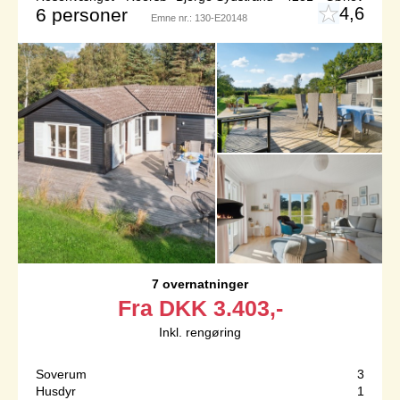
4,6
6 personer
Emne nr.:
130-E20148
7 overnatninger
Fra
DKK
3.403,-
Inkl. rengøring
Soverum
3
Husdyr
1