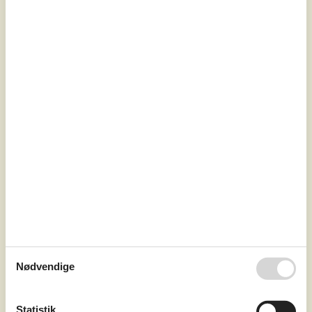
7 overnatninger
Fra
DKK
4.400,-
Inkl. rengøring og forsikring
Soverum
3
Husdyr
Ikke tilladt
Afstand vand
100 m
Boligareal
76 m²
Grundareal
681 m²
Internet
Ja
IndretningFeriehuset er indrettet med kombineret køkken
Nødvendige
og opholdsstue. Køkken med keramisk komfur, emhætte,
opvaskemaskine, mikroovn og køleskab med fryser. Lyst
indrettet opholdsstue med udgang til delvist overdækket
Statistik