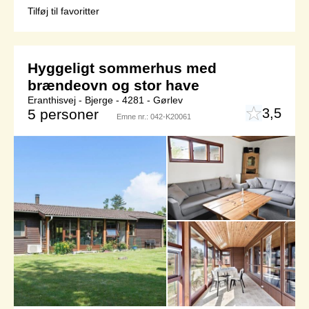
Tilføj til favoritter
Hyggeligt sommerhus med
brændeovn og stor have
Eranthisvej - Bjerge - 4281 - Gørlev
3,5
5 personer
Emne nr.:
042-K20061