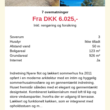
7 overnatninger
Fra
DKK
6.025,-
Inkl. rengøring og forsikring
Soverum
3
Husdyr
Ikke tilladt
Afstand vand
50 m
Boligareal
123 m²
Grundareal
926 m²
Internet
Ja
Indretning:Nyere flot og lækkert sommerhus fra 2011
opført i en moderne arkitektur med en intim og hyggelig
sommerhusatmosfære og en gennemtænkt indretning.
Huset fremstår således med et elegant og gennemtænkt
designtwist. Kombineret køkken/alrum med loft til kip og
store vinduespartier, hvorfra der er udgang til terrasse.
Lækkert og funktionelt køkken, som er integreret med
opholdsstuen og m...