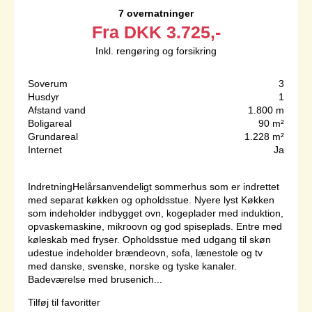
7 overnatninger
Fra
DKK
3.725,-
Inkl. rengøring og forsikring
Soverum
3
Husdyr
1
Afstand vand
1.800 m
Boligareal
90 m²
Grundareal
1.228 m²
Internet
Ja
IndretningHelårsanvendeligt sommerhus som er indrettet
med separat køkken og opholdsstue. Nyere lyst Køkken
som indeholder indbygget ovn, kogeplader med induktion,
opvaskemaskine, mikroovn og god spiseplads. Entre med
køleskab med fryser. Opholdsstue med udgang til skøn
udestue indeholder brændeovn, sofa, lænestole og tv
med danske, svenske, norske og tyske kanaler.
Badeværelse med brusenich...
Tilføj til favoritter