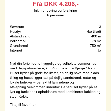
Fra
DKK
4.206,-
Inkl. rengøring og forsikring
6
personer
Soverum
3
Husdyr
Ikke tilladt
Afstand vand
400 m
Boligareal
78 m²
Grundareal
750 m²
Internet
Ja
Nyd din ferie i dette hyggelige og velholdte sommerhus
med dejlig atmosfære, kun 400 meter fra Bjerge Strand.
Huset byder på gode faciliteter, en dejlig have med plads
til leg og huset ligger tæt på dejlig sandstrand, natur og
lokale butikker – perfekt til familieferie og
afslapning.Velkommen indenfor: Feriehuset byder på et
lyst og funktionelt opholdsrum med kombineret køkken og
stue. Køkken...
Tilføj til favoritter