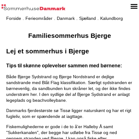
Forside
Ferieområder
Danmark
Sjælland
Kalundborg
Familiesommerhus Bjerge
Lej et sommerhus i Bjerge
Tips til skønne oplevelser sammen med børnene:
Både Bjerge Sydstrand og Bjerge Nordstrand er dejlige
sandstrande med Blåt Flag klassifikation. Særligt sydstranden er
børnevenlig, da sandbunden kun skråner let, og der ikke findes
understrøm her. I den sydlige del af Bjerge Sydstrand er anlagt
legeplads og beachvolleybane.
Danmarks fjerdestørste sø Tissø ligger naturskønt og har et rigt
fugleliv, som er spændende at iagttage.
Fiskemulighederne er gode i de to å'er Halleby Å samt
"Sukkerkanalen", der begge har udløbe fra Tissø og ned
gennem stranden ved Bjerge. I kan også fiske efter