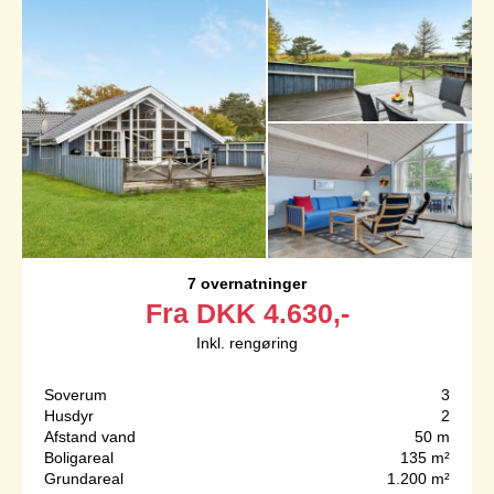
7 overnatninger
Fra
DKK
4.630,-
Inkl. rengøring
Soverum
3
Husdyr
2
Afstand vand
50 m
Boligareal
135 m²
Grundareal
1.200 m²