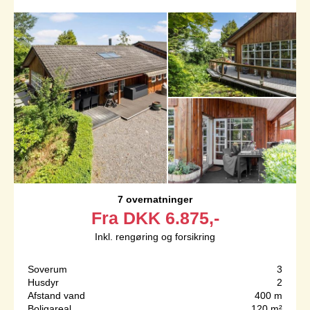
7 overnatninger
Fra
DKK
6.875,-
Inkl. rengøring og forsikring
Soverum
3
Husdyr
2
Afstand vand
400 m
Boligareal
120 m²